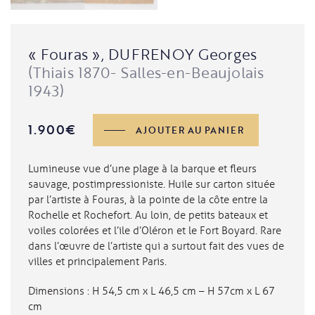
« Fouras », DUFRENOY Georges
(Thiais 1870- Salles-en-Beaujolais
1943)
quantité
1.900
€
AJOUTER AU PANIER
de
"Fouras",
DUFRENOY
Lumineuse vue d’une plage à la barque et fleurs
Georges
sauvage, postimpressioniste. Huile sur carton située
par l’artiste à Fouras, à la pointe de la côte entre la
Rochelle et Rochefort. Au loin, de petits bateaux et
voiles colorées et l’ile d’Oléron et le Fort Boyard. Rare
dans l’œuvre de l’artiste qui a surtout fait des vues de
villes et principalement Paris.
Dimensions : H 54,5 cm x L 46,5 cm – H 57cm x L 67
cm