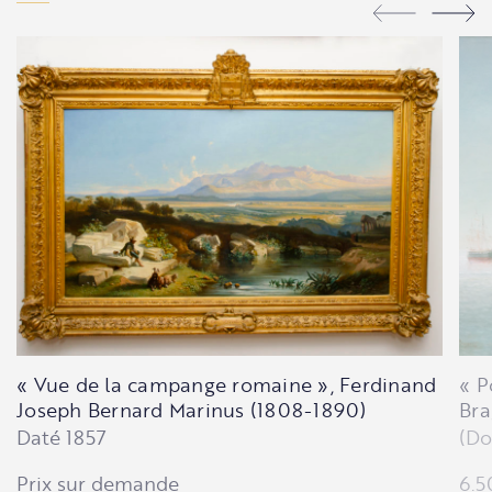
« Vue de la campange romaine », Ferdinand
« P
Joseph Bernard Marinus (1808-1890)
Bra
Daté 1857
(Do
Prix sur demande
6.5