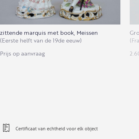
zittende marquis met book, Meissen
Gro
(Eerste helft van de 19de eeuw)
(Fr
Prijs op aanvraag
2.6
Certificaat van echtheid voor elk object