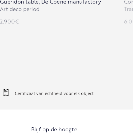
Gueridon table, De Coene manufactory
Con
Art deco period
Tra
2.900
€
6.
Certificaat van echtheid voor elk object
Blijf op de hoogte