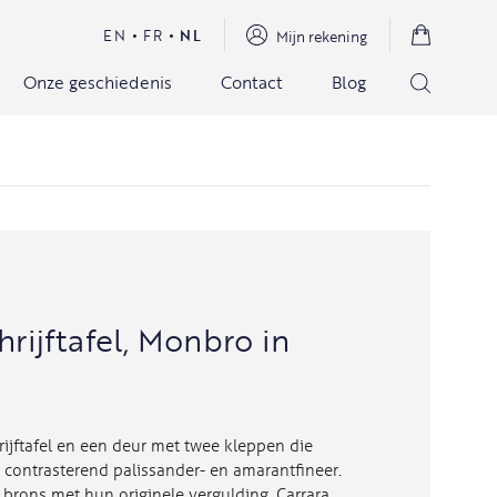
EN
FR
NL
Mijn rekening
Onze geschiedenis
Contact
Blog
ijftafel, Monbro in
ijftafel en een deur met twee kleppen die
 contrasterend palissander- en amarantfineer.
 brons met hun originele vergulding. Carrara