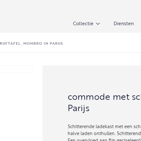
Collectie
Diensten
IJFTAFEL, MONBRO IN PARIJS
commode met schr
Parijs
Schitterende ladekast met een schr
halve laden onthullen. Schitterend
Een overvloed aan fijn geciseleerd