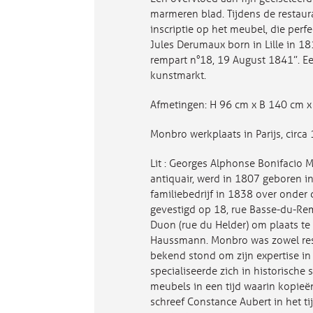
marmeren blad. Tijdens de restau
inscriptie op het meubel, die perf
Jules Derumaux born in Lille in 18
rempart n°18, 19 August 1841”. E
kunstmarkt.
Afmetingen: H 96 cm x B 140 cm x
Monbro werkplaats in Parijs, circa
Lit : Georges Alphonse Bonifacio
antiquair, werd in 1807 geboren in 
familiebedrijf in 1838 over onder
gevestigd op 18, rue Basse-du-Remp
Duon (rue du Helder) om plaats t
Haussmann. Monbro was zowel rest
bekend stond om zijn expertise in
specialiseerde zich in historische 
meubels in een tijd waarin kopieë
schreef Constance Aubert in het ti