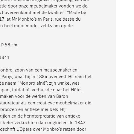
ratie door onze meubelmaker vonden we de
ect overeenkomt met de kwaliteit: “Made by
17, at Mr Monbro’s in Paris, rue basse du
en heel mooi model, zeldzaam op de
 D 58 cm
 1841
 Monbro, zoon van een meubelmaker en
Parijs, waar hij in 1884 overleed. Hij nam het
 de naam “Monbro aîné”; zijn winkel was
art, totdat hij verhuisde naar het Hôtel
e maken voor de werken van Baron
aurateur als een creatieve meubelmaker die
 bronzen en antieke meubels. Hij
stijlen en de herinterpretatie van antieke
n beter verkochten dan originelen. In 1842
jdschrift L’Opéra over Monbro’s reizen door