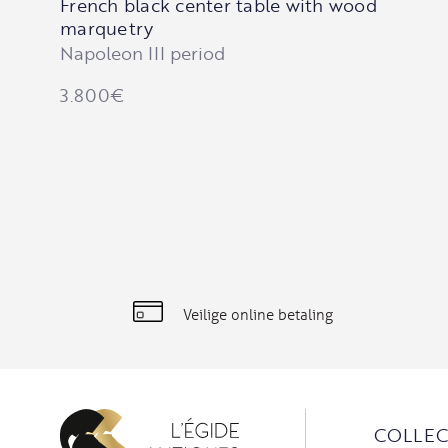
French black center table with wood
marquetry
Napoleon III period
3.800
€
Veilige online betaling
COLLEC