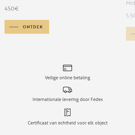
Mid
450
€
5.5
ONTDEK
Veilige online betaling
Internationale levering door Fedex
Certificaat van echtheid voor elk object