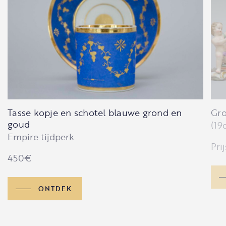
Tasse kopje en schotel blauwe grond en
Gro
goud
(19
Empire tijdperk
Pri
450
€
ONTDEK