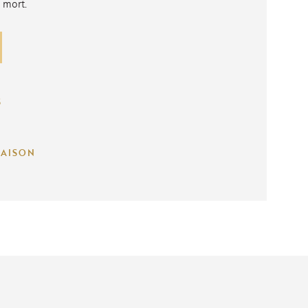
 mort.
S
RAISON