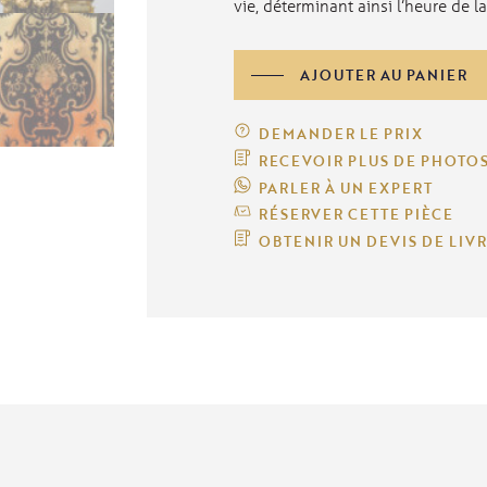
vie, déterminant ainsi l’heure de la
quantité
AJOUTER AU PANIER
de
Cartel
de
DEMANDER LE PRIX
style
Louis
RECEVOIR PLUS DE PHOTO
XIV,
PARLER À UN EXPERT
Paris
RÉSERVER CETTE PIÈCE
OBTENIR UN DEVIS DE LIV