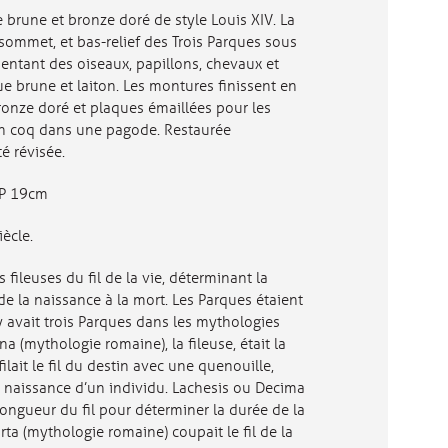
 brune et bronze doré de style Louis XIV. La
ommet, et bas-relief des Trois Parques sous
sentant des oiseaux, papillons, chevaux et
tue brune et laiton. Les montures finissent en
nze doré et plaques émaillées pour les
 un coq dans une pagode. Restaurée
é révisée.
 P 19cm
ècle.
s fileuses du fil de la vie, déterminant la
de la naissance à la mort. Les Parques étaient
 y avait trois Parques dans les mythologies
 (mythologie romaine), la fileuse, était la
filait le fil du destin avec une quenouille,
 naissance d’un individu. Lachesis ou Decima
ongueur du fil pour déterminer la durée de la
orta (mythologie romaine) coupait le fil de la