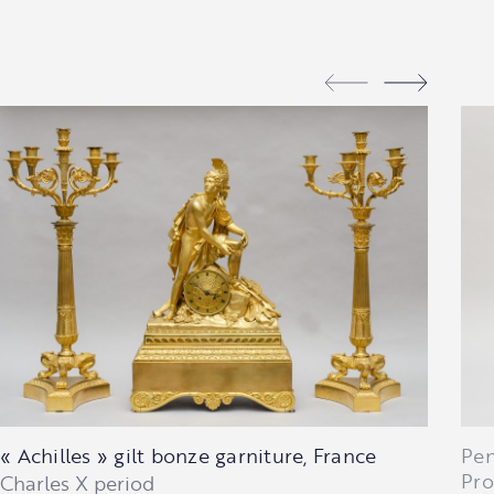
« Achilles » gilt bonze garniture, France
Pen
Pro
Charles X period