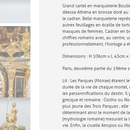
de
Grand cartel en marqueterie Boulle
style
Louis
déesse Athéna en bronze doré au s
XIV,
le cadran. Belle marqueterie repré
Paris
autres feuillages en écaille de tor
masques de femmes. Cadran en bro
chiffres romains avec, au centre,
professionnellement, l’horloge a ét
Dimensions : H 106cm x L 43cm x
Paris, deuxième partie du 19ème si
Lit : Les Parques (Moirae) étaient le
durée de la vie de chaque mortel, 
les personnifications du destin. Il
grecque et romaine : Clotho ou Nona
plus jeune des Trois Parques ; elle 
déterminant ainsi le moment de la
(mythologie romaine) mesurait la l
vie. Enfin, la cruelle Atropos ou M