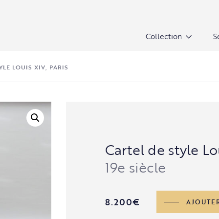
Collection
S
YLE LOUIS XIV, PARIS
Cartel de style Lo
19e siècle
quantité
8.200
€
AJOUTER
de
Cartel