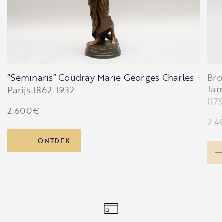
“Seminaris” Coudray Marie Georges Charles
Bro
Jam
Parijs 1862-1932
(17
2.600
€
2.4
ONTDEK