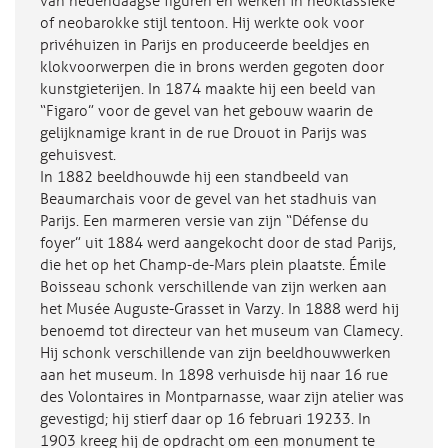
van hedendaagse figuren en werken in neoklassieke
of neobarokke stijl tentoon. Hij werkte ook voor
privéhuizen in Parijs en produceerde beeldjes en
klokvoorwerpen die in brons werden gegoten door
kunstgieterijen. In 1874 maakte hij een beeld van
“Figaro” voor de gevel van het gebouw waarin de
gelijknamige krant in de rue Drouot in Parijs was
gehuisvest.
In 1882 beeldhouwde hij een standbeeld van
Beaumarchais voor de gevel van het stadhuis van
Parijs. Een marmeren versie van zijn “Défense du
foyer” uit 1884 werd aangekocht door de stad Parijs,
die het op het Champ-de-Mars plein plaatste. Émile
Boisseau schonk verschillende van zijn werken aan
het Musée Auguste-Grasset in Varzy. In 1888 werd hij
benoemd tot directeur van het museum van Clamecy.
Hij schonk verschillende van zijn beeldhouwwerken
aan het museum. In 1898 verhuisde hij naar 16 rue
des Volontaires in Montparnasse, waar zijn atelier was
gevestigd; hij stierf daar op 16 februari 19233. In
1903 kreeg hij de opdracht om een monument te