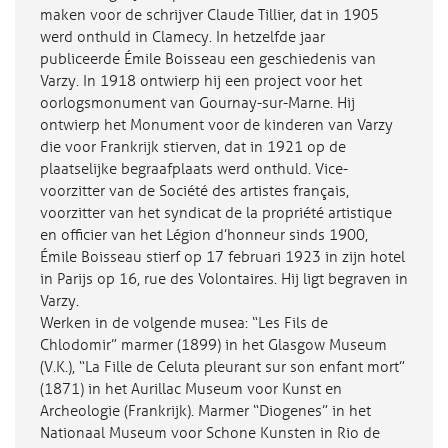
maken voor de schrijver Claude Tillier, dat in 1905
werd onthuld in Clamecy. In hetzelfde jaar
publiceerde Émile Boisseau een geschiedenis van
Varzy. In 1918 ontwierp hij een project voor het
oorlogsmonument van Gournay-sur-Marne. Hij
ontwierp het Monument voor de kinderen van Varzy
die voor Frankrijk stierven, dat in 1921 op de
plaatselijke begraafplaats werd onthuld. Vice-
voorzitter van de Société des artistes français,
voorzitter van het syndicat de la propriété artistique
en officier van het Légion d’honneur sinds 1900,
Émile Boisseau stierf op 17 februari 1923 in zijn hotel
in Parijs op 16, rue des Volontaires. Hij ligt begraven in
Varzy.
Werken in de volgende musea: “Les Fils de
Chlodomir” marmer (1899) in het Glasgow Museum
(V.K.), “La Fille de Celuta pleurant sur son enfant mort”
(1871) in het Aurillac Museum voor Kunst en
Archeologie (Frankrijk). Marmer “Diogenes” in het
Nationaal Museum voor Schone Kunsten in Rio de