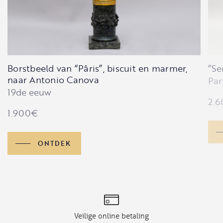
Borstbeeld van “Pâris”, biscuit en marmer,
“Se
naar Antonio Canova
Par
19de eeuw
2.6
1.900
€
ONTDEK
Veilige online betaling